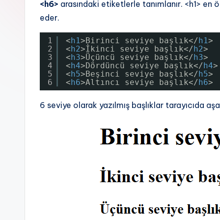
<h6>
arasındaki etiketlerle tanımlanır. <h1> en 
eder.
1
<
h1
>Birinci seviye başlık</
h1
>
2
<
h2
>İkinci seviye başlık</
h2
>
3
<
h3
>Üçüncü seviye başlık</
h3
>
4
<
h4
>Dördüncü seviye başlık</
h4
>
5
<
h5
>Beşinci seviye başlık</
h5
>
6
<
h6
>Altıncı seviye başlık</
h6
>
6 seviye olarak yazılmış başlıklar tarayıcıda aş