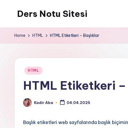
Ders Notu Sitesi
Skip
to
Ders
content
Notları
Home
HTML
HTML Etiketkeri – Başlıklar
Posted
HTML
in
HTML Etiketkeri – 
Kadir Aba
04.04.2025
Posted
by
Başlık etiketleri web sayfalarında başlık biçimind