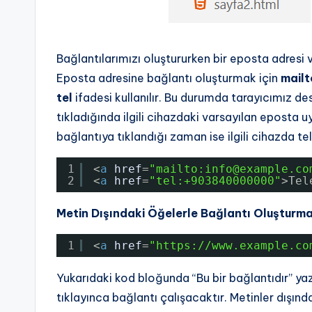
Bağlantılarımızı oluştururken bir eposta adresi v
Eposta adresine bağlantı oluşturmak için
mailt
tel
ifadesi kullanılır. Bu durumda tarayıcımız d
tıkladığında ilgili cihazdaki varsayılan eposta u
bağlantıya tıklandığı zaman ise ilgili cihazda te
1
<
a
href
=
"mailto:info@example.co
2
<
a
href
=
"tel:+903840000000"
>Tel
Metin Dışındaki Öğelerle Bağlantı Oluşturm
1
<
a
href
=
"
https://www.example.co
Yukarıdaki kod bloğunda “Bu bir bağlantıdır” yazıs
tıklayınca bağlantı çalışacaktır. Metinler dışın