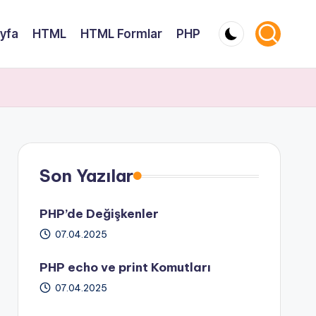
yfa
HTML
HTML Formlar
PHP
Son Yazılar
PHP’de Değişkenler
07.04.2025
PHP echo ve print Komutları
07.04.2025