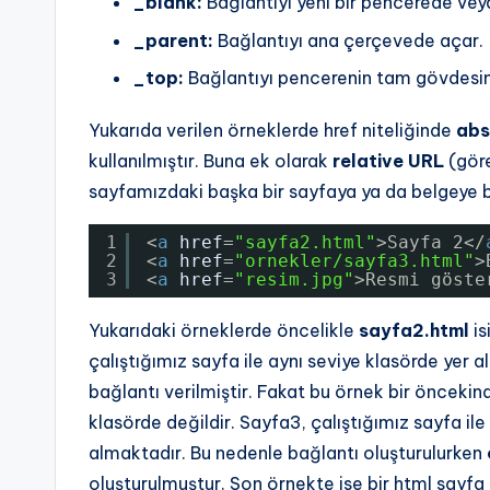
_blank:
Bağlantıyı yeni bir pencerede ve
_parent:
Bağlantıyı ana çerçevede açar.
_top:
Bağlantıyı pencerenin tam gövdesi
Yukarıda verilen örneklerde href niteliğinde
abs
kullanılmıştır. Buna ek olarak
relative URL
(göre
sayfamızdaki başka bir sayfaya ya da belgeye ba
1
<
a
href
=
"sayfa2.html"
>Sayfa 2</
2
<
a
href
=
"ornekler/sayfa3.html"
>
3
<
a
href
=
"resim.jpg"
>Resmi göste
Yukarıdaki örneklerde öncelikle
sayfa2.html
is
çalıştığımız sayfa ile aynı seviye klasörde yer 
bağlantı verilmiştir. Fakat bu örnek bir öncekind
klasörde değildir. Sayfa3, çalıştığımız sayfa il
almaktadır. Bu nedenle bağlantı oluşturulurken
oluşturulmuştur. Son örnekte ise bir html sayfa 