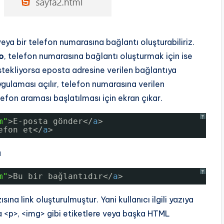
eya bir telefon numarasına bağlantı oluşturabiliriz.
o
, telefon numarasına bağlantı oluşturmak için ise
estekliyorsa eposta adresine verilen bağlantıya
ygulaması açılır, telefon numarasına verilen
lefon araması başlatılması için ekran çıkar.
?
m"
>E-posta gönder</
a
>
efon et</
a
>
a
?
m
"
>Bu bir bağlantıdır</
a
>
ına link oluşturulmuştur. Yani kullanıcı ilgili yazıya
da <p>, <img> gibi etiketlere veya başka HTML