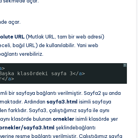
ya sekmede açar.
nde açar.
olute URL
(Mutlak URL, tam bir web adresi)
celi, bağıl URL) de kullanılabilir. Yani web
ğlantı verebiliriz.
?
a
>
Başka klasördeki sayfa 3</
a
>
r</
a
>
imli bir sayfaya bağlantı verilmiştir. Sayfa2 şu anda
almaktadır. Ardından
sayfa3.html
isimli sayfaya
en farklıdır. Sayfa3, çalıştığımız sayfa ile aynı
e aynı klasörde bulunan
ornekler
isimli klasörde yer
ornekler/sayfa3.html
şeklindebağlantı
yerine resme bağlantı verilmiştir. Çalıştığımız sayfa