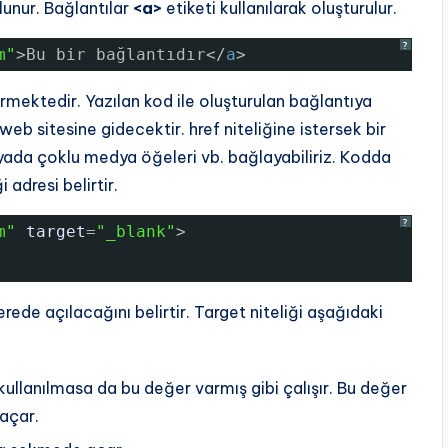
unur. Bağlantılar
<a>
etiketi kullanılarak oluşturulur.
?
m
"
>Bu bir bağlantıdır</
a
>
rmektedir. Yazılan kod ile oluşturulan bağlantıya
web sitesine gidecektir. href niteliğine istersek bir
yada çoklu medya öğeleri vb. bağlayabiliriz. Kodda
 adresi belirtir.
?
m
"
target
=
"_blank"
>
erede açılacağını belirtir. Target niteliği aşağıdaki
 kullanılmasa da bu değer varmış gibi çalışır. Bu değer
açar.