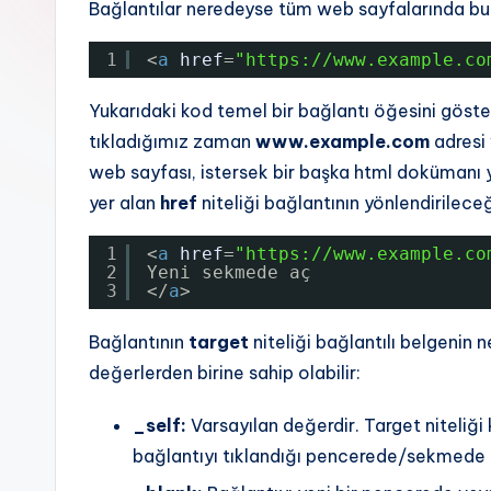
Bağlantılar neredeyse tüm web sayfalarında bul
1
<
a
href
=
"
https://www.example.co
Yukarıdaki kod temel bir bağlantı öğesini göste
tıkladığımız zaman
www.example.com
adresi 
web sayfası, istersek bir başka html dokümanı 
yer alan
href
niteliği bağlantının yönlendirileceği
1
<
a
href
=
"
https://www.example.co
2
Yeni sekmede aç
3
</
a
>
Bağlantının
target
niteliği bağlantılı belgenin n
değerlerden birine sahip olabilir:
_self:
Varsayılan değerdir. Target niteliği
bağlantıyı tıklandığı pencerede/sekmede 