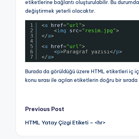
etiketlerine bağlantı oluşturulabilir. Bu durumda “B
değiştirmek yeterli olacaktır.
1
<
a
href
=
"url"
>
2
<
img
src
=
"resim.jpg"
>
3
</
a
>
4
5
<
a
href
=
"url"
>
6
<
p
>Paragraf yazısı</
p
>
7
</
a
>
Burada da görüldüğü üzere HTML etiketleri iç içe
konu sırası ile açılan etiketlerin doğru bir sırada
Post
Previous Post
HTML Yatay Çizgi Etiketi – <hr>
navigation