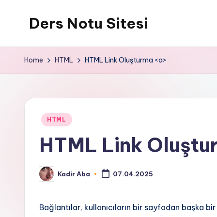
Ders Notu Sitesi
Skip
to
Ders
content
Notları
Home
HTML
HTML Link Oluşturma <a>
Posted
HTML
in
HTML Link Oluştu
Kadir Aba
07.04.2025
Posted
by
Bağlantılar, kullanıcıların bir sayfadan başka 