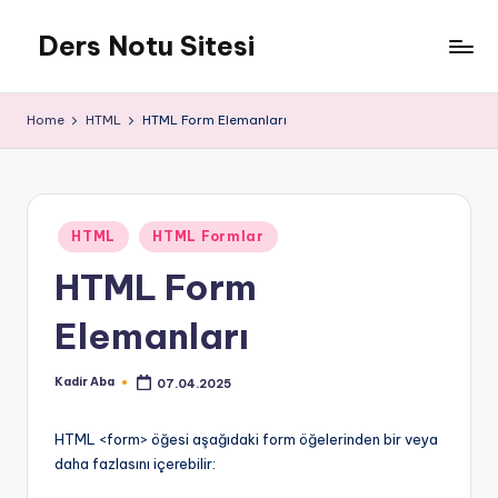
Ders Notu Sitesi
Skip
to
Ders
content
Notları
Home
HTML
HTML Form Elemanları
Posted
HTML
HTML Formlar
in
HTML Form
Elemanları
Kadir Aba
07.04.2025
Posted
by
HTML <form> öğesi aşağıdaki form öğelerinden bir veya
daha fazlasını içerebilir: