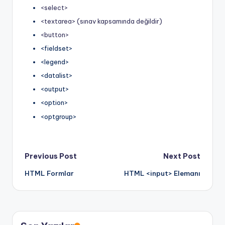
<select>
<textarea> (sınav kapsamında değildir)
<button>
<fieldset>
<legend>
<datalist>
<output>
<option>
<optgroup>
Post
Previous Post
Next Post
HTML Formlar
HTML <input> Elemanı
navigation