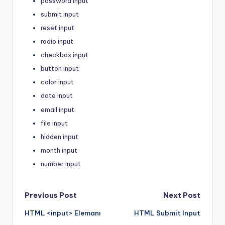
password input
submit input
reset input
radio input
checkbox input
button input
color input
date input
email input
file input
hidden input
month input
number input
Post
Previous Post
Next Post
HTML <input> Elemanı
HTML Submit Input
navigation