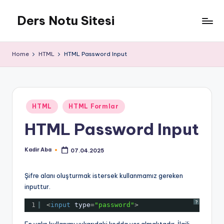
Ders Notu Sitesi
Skip
to
Ders
content
Notları
Home
HTML
HTML Password Input
Posted
HTML
HTML Formlar
in
HTML Password Input
Kadir Aba
07.04.2025
Posted
by
Şifre alanı oluşturmak istersek kullanmamız gereken
inputtur.
?
1
<
input
type
=
"password"
>
En yalın kullanımı yukarıdaki kodda yer almaktadır. İlgili